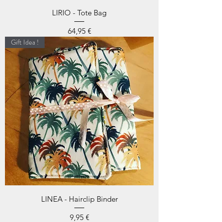
LIRIO - Tote Bag
Prix
64,95 €
Gift Idea !
LINEA - Hairclip Binder
Prix
9,95 €