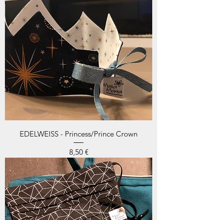
EDELWEISS - Princess/Prince Crown
Prix
8,50 €