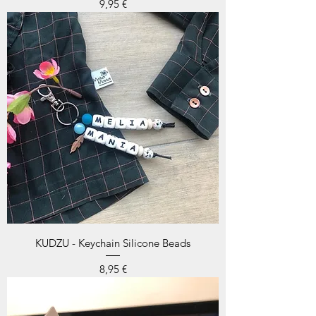
Prix
9,95 €
KUDZU - Keychain Silicone Beads
Prix
8,95 €