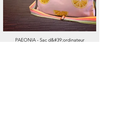
PAEONIA - Sac d&#39;ordinateur
Prix
79,95 €
Revenez l'année prochaine !