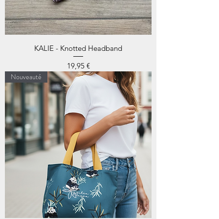
KALIE - Knotted Headband
Prix
19,95 €
Nouveauté