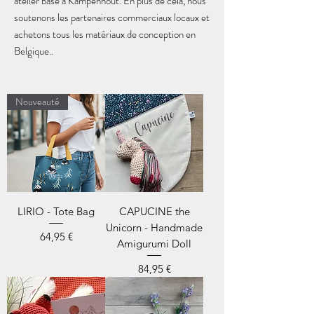
atelier basé à Kampenhout. En plus de cela, nous
soutenons les partenaires commerciaux locaux et
achetons tous les matériaux de conception en
Belgique..
Nouveauté
LIRIO - Tote Bag
CAPUCINE the
Unicorn - Handmade
Prix
64,95 €
Amigurumi Doll
Prix
84,95 €