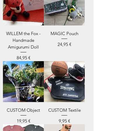
WILLEM the Fox -
MAGIC Pouch
Handmade
Prix
24,95 €
Amigurumi Doll
Prix
84,95 €
CUSTOM Object
CUSTOM Textile
Prix
Prix
19,95 €
9,95 €