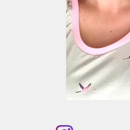
rmation bachelor complémentaire
une première boutique en ligne
rouve de superbes pièces pour
 Elle dépasse ses limites pour
souffle et créatives, et notre
 que vos attentes ne soient pas
s, mais dépassées.
ous si vous avez besoin d'aide.
ping!
ct