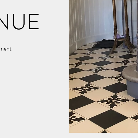
NUE
mment