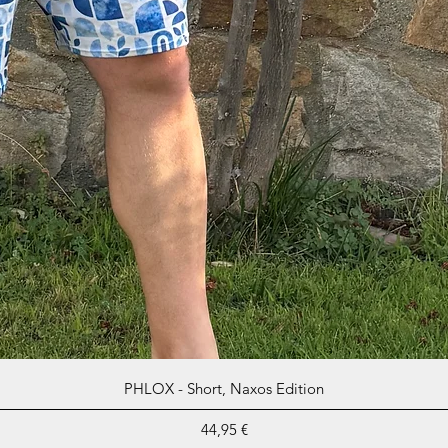
Aperçu rapide
PHLOX - Short, Naxos Edition
Prix
44,95 €