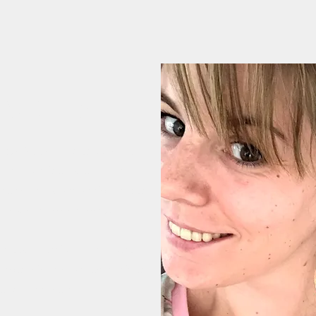
ISTOIRE
 par Roxane Debrus. Après la
cidé de contribuer à un monde
dustrie de la fast fashion et plus
e main et éco-responsable.
e travail, passionnée de couture
re soutenir les créateurs de tissus
lus belles tenues.