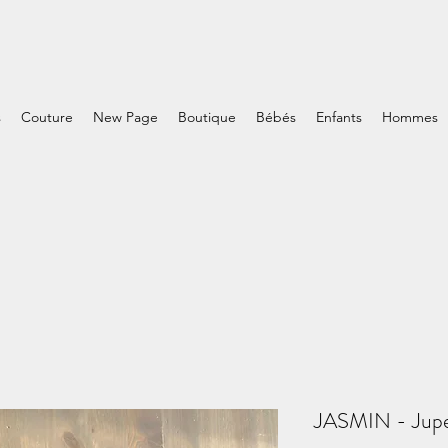
s
Couture
New Page
Boutique
Bébés
Enfants
Hommes
JASMIN - Jup