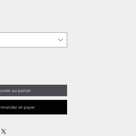
outer au panier
mander et payer