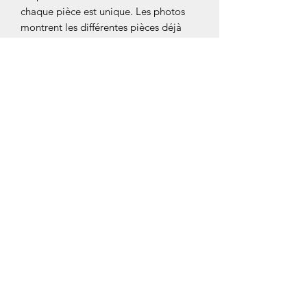
chaque pièce est unique. Les photos
montrent les différentes pièces déjà
produites et donnent une idée du prix.
Lors de la commande, une offre
détaillée sera faite pour s'assurer que
les attentes du client sont satisfaites.
Service Clients
Termes & Conditions
Vie Privée
FAQ
Formulaire d'inscription